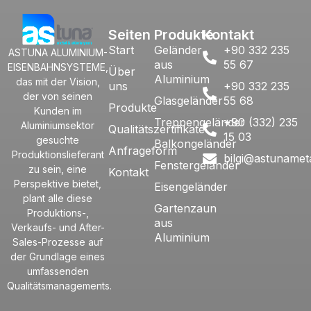
Seiten
Produkte
Kontakt
Start
Geländer
+90 332 235
ASTUNA ALUMINIUM-
aus
55 67
EISENBAHNSYSTEME,
Über
Aluminium
das mit der Vision,
uns
+90 332 235
der von seinen
Glasgeländer
55 68
Produkte
Kunden im
Treppengeländer
+90 (332) 235
Aluminiumsektor
Qualitätszertifikate
15 03
gesuchte
Balkongeländer
Anfrageform
Produktionslieferant
bilgi@astunamet
Fenstergeländer
zu sein, eine
Kontakt
Perspektive bietet,
Eisengeländer
plant alle diese
Gartenzaun
Produktions-,
aus
Verkaufs- und After-
Aluminium
Sales-Prozesse auf
der Grundlage eines
umfassenden
Qualitätsmanagements.